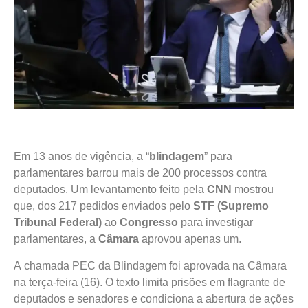
Em 13 anos de vigência, a “
blindagem
” para
parlamentares barrou mais de 200 processos contra
deputados. Um levantamento feito pela
CNN
mostrou
que, dos 217 pedidos enviados pelo
STF (Supremo
Tribunal Federal)
ao
Congresso
para investigar
parlamentares, a
Câmara
aprovou apenas um.
A chamada PEC da Blindagem foi aprovada na Câmara
na terça-feira (16). O texto limita prisões em flagrante de
deputados e senadores e condiciona a abertura de ações