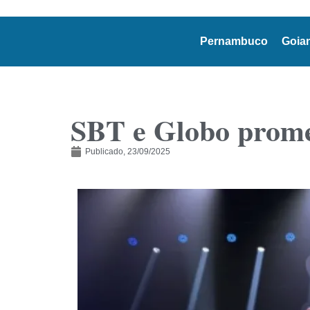
Pernambuco
Goia
SBT e Globo prome
Publicado,
23/09/2025