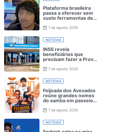
Plataforma brasileira
passa a oferecer sem
custo ferramentas de
adaptação curricular
para estudantes com
7 de agosto, 2026
autismo
NOTÍCIAS
INSS revela
beneficiários que
precisam fazer a Prova
de Vida
7 de agosto, 2026
NOTÍCIAS
Feijoada dos Avexados
reúne grandes nomes
do samba em passeio
de catamarã no Recife
7 de agosto, 2026
NOTÍCIAS
Endrick entra na mira