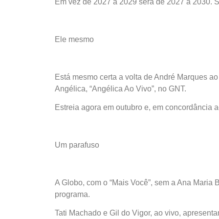
Em vez de 2027 a 2029 será de 2027 a 2030. Sã
Ele mesmo
Está mesmo certa a volta de André Marques ao
Angélica, “Angélica Ao Vivo”, no GNT.
Estreia agora em outubro e, em concordância ao 
Um parafuso
A Globo, com o “Mais Você”, sem a Ana Maria 
programa.
Tati Machado e Gil do Vigor, ao vivo, apresent