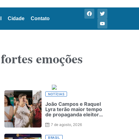
l
Cidade
Contato
fortes emoções
NOTÍCIAS
João Campos e Raquel
Lyra terão maior tempo
de propaganda eleitoral
no rádio e na TV em
Pernambuco
7 de agosto, 2026
BRASIL