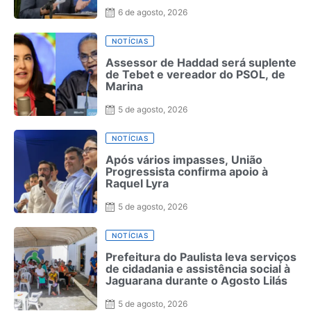
Estados Unidos deve ser lida como
alerta sobre o Brasil na América
6 de agosto, 2026
dos Sul
NOTÍCIAS
Assessor de Haddad será suplente
de Tebet e vereador do PSOL, de
Marina
5 de agosto, 2026
NOTÍCIAS
Após vários impasses, União
Progressista confirma apoio à
Raquel Lyra
5 de agosto, 2026
NOTÍCIAS
Prefeitura do Paulista leva serviços
de cidadania e assistência social à
Jaguarana durante o Agosto Lilás
5 de agosto, 2026