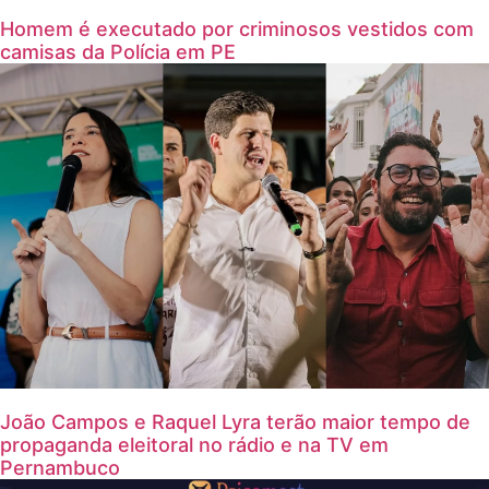
Homem é executado por criminosos vestidos com
camisas da Polícia em PE
João Campos e Raquel Lyra terão maior tempo de
propaganda eleitoral no rádio e na TV em
Pernambuco