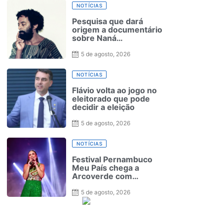
NOTÍCIAS
Pesquisa que dará
origem a documentário
sobre Naná
Vasconcelos será
lançada no Recife
5 de agosto, 2026
NOTÍCIAS
Flávio volta ao jogo no
eleitorado que pode
decidir a eleição
5 de agosto, 2026
NOTÍCIAS
Festival Pernambuco
Meu País chega a
Arcoverde com
expectativa de
movimentar R$ 20
5 de agosto, 2026
milhões e atrair mais de
170 mil pessoas