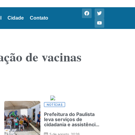
l
Cidade
Contato
ção de vacinas
NOTÍCIAS
Prefeitura do Paulista
leva serviços de
cidadania e assistência
social à Jaguarana
durante o Agosto Lilás
5 de agosto, 2026