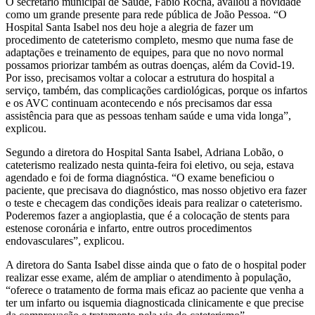
O secretário municipal de Saúde, Fábio Rocha, avaliou a novidade
como um grande presente para rede pública de João Pessoa. “O
Hospital Santa Isabel nos deu hoje a alegria de fazer um
procedimento de cateterismo completo, mesmo que numa fase de
adaptações e treinamento de equipes, para que no novo normal
possamos priorizar também as outras doenças, além da Covid-19.
Por isso, precisamos voltar a colocar a estrutura do hospital a
serviço, também, das complicações cardiológicas, porque os infartos
e os AVC continuam acontecendo e nós precisamos dar essa
assistência para que as pessoas tenham saúde e uma vida longa”,
explicou.
Segundo a diretora do Hospital Santa Isabel, Adriana Lobão, o
cateterismo realizado nesta quinta-feira foi eletivo, ou seja, estava
agendado e foi de forma diagnóstica. “O exame beneficiou o
paciente, que precisava do diagnóstico, mas nosso objetivo era fazer
o teste e checagem das condições ideais para realizar o cateterismo.
Poderemos fazer a angioplastia, que é a colocação de stents para
estenose coronária e infarto, entre outros procedimentos
endovasculares”, explicou.
A diretora do Santa Isabel disse ainda que o fato de o hospital poder
realizar esse exame, além de ampliar o atendimento à população,
“oferece o tratamento de forma mais eficaz ao paciente que venha a
ter um infarto ou isquemia diagnosticada clinicamente e que precise