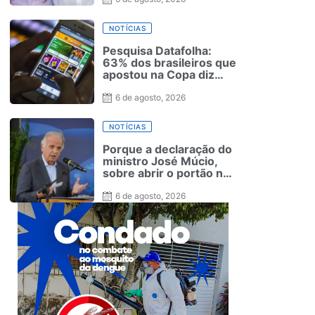
NOTÍCIAS
Pesquisa Datafolha:
63% dos brasileiros que
apostou na Copa diz
que não ganhou
dinheiro
6 de agosto, 2026
NOTÍCIAS
Porque a declaração do
ministro José Múcio,
sobre abrir o portão no
caso de uma invasão
dos Estados Unidos
6 de agosto, 2026
deve ser lida como
alerta sobre o Brasil na
América dos Sul