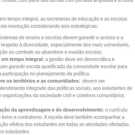
 mistas, com parte das turmas com jornada ampliada e a outra
m tempo integral, as secretarias de educação e as escolas
sta resolução considerando seis estratégicas:
istemas de ensino e escolas devem garantir o acesso e a
respeito à diversidade, especialmente dos mais vulneráveis,
nção ao combate ao abandono e evasão escolar;
l em tempo integral:
a gestão deve ser democrática e
isam garantir escuta qualificada da comunidade escolar para
 a participação no planejamento da política.
com os territórios e as comunidades:
devem ser
tendimento integrado das políticas sociais, aos estudantes de
 organizações da sociedade civil e coletivos comunitários
liação da aprendizagem e do desenvolvimento:
o currículo
e turno e contraturno. A escola deve também acompanhar a
ação efetiva dos estudantes em todas as atividades ofertadas
os estudantes.