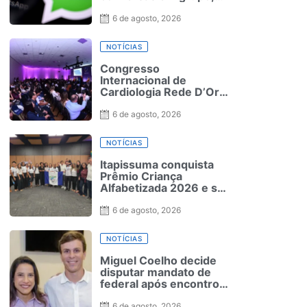
veja quais
6 de agosto, 2026
NOTÍCIAS
Congresso
Internacional de
Cardiologia Rede D’Or
reúne especialistas do
Brasil e do exterior no
6 de agosto, 2026
Rio de Janeiro
NOTÍCIAS
Itapissuma conquista
Prêmio Criança
Alfabetizada 2026 e se
destaca na educação
em Pernambuco
6 de agosto, 2026
NOTÍCIAS
Miguel Coelho decide
disputar mandato de
federal após encontro
com Raquel
6 de agosto, 2026