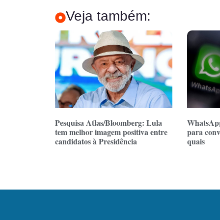
Veja também:
Pesquisa Atlas/Bloomberg: Lula
WhatsApp
tem melhor imagem positiva entre
para conv
candidatos à Presidência
quais